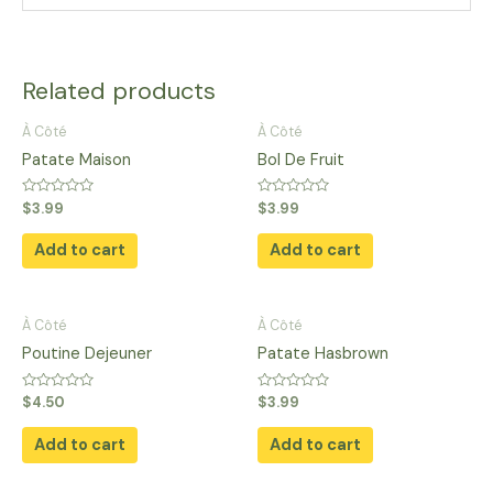
Related products
À Côté
À Côté
Patate Maison
Bol De Fruit
Rated
Rated
$
3.99
$
3.99
0
0
out
out
of
of
Add to cart
Add to cart
5
5
À Côté
À Côté
Poutine Dejeuner
Patate Hasbrown
Rated
Rated
$
4.50
$
3.99
0
0
out
out
of
of
Add to cart
Add to cart
5
5