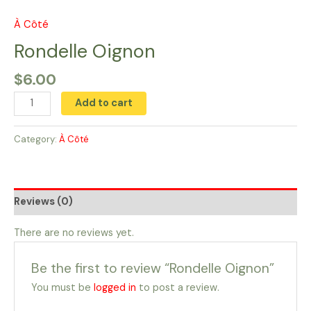
Skip
to
À Côté
Rondelle
content
Oignon
Rondelle Oignon
quantity
$
6.00
Add to cart
Category:
À Côté
Reviews (0)
There are no reviews yet.
Be the first to review “Rondelle Oignon”
You must be
logged in
to post a review.